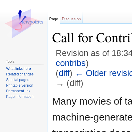
Page
Discussion
Call for Contr
Revision as of 18:3
contribs
)
Tools
What links here
(
diff
)
← Older revisi
Related changes
Special pages
→ (diff)
Printable version
Jump to:
navigation
,
search
Permanent link
Page information
Many movies of ta
machine-generated